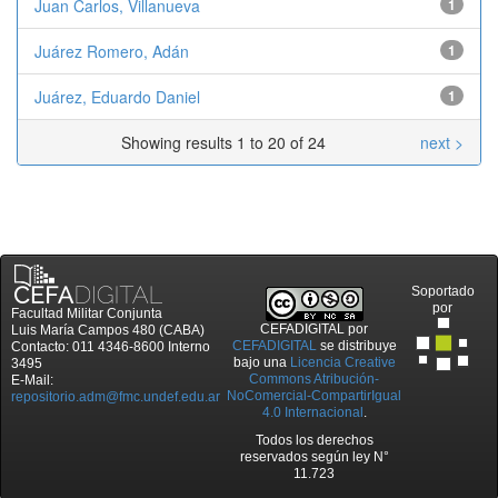
Juan Carlos, Villanueva
1
Juárez Romero, Adán
1
Juárez, Eduardo Daniel
1
Showing results 1 to 20 of 24
next >
Soportado
por
Facultad Militar Conjunta
CEFADIGITAL
por
Luis María Campos 480 (CABA)
CEFADIGITAL
se distribuye
Contacto: 011 4346-8600 Interno
bajo una
Licencia Creative
3495
Commons Atribución-
E-Mail:
NoComercial-CompartirIgual
repositorio.adm@fmc.undef.edu.ar
4.0 Internacional
.
Todos los derechos
reservados según ley N°
11.723