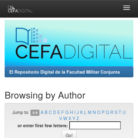
Skip
navigation
El Repositorio Digital de la Facultad Militar Conjunta
Browsing by Author
Jump to:
A
B
C
D
E
F
G
H
I
J
K
L
M
N
O
P
Q
R
S
T
U
0-9
V
W
X
Y
Z
or enter first few letters: