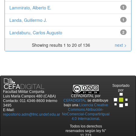
Lammirato, Alberto E.
1
Landa, Guiilermo J.
1
Landaburu, Carlos Augusto
2
Showing results 1 to 20 of 136
next >
Soportado
por
Facultad Militar Conjunta
CEFADIGITAL
por
Luis María Campos 480 (CABA)
CEFADIGITAL
se distribuye
Contacto: 011 4346-8600 Interno
bajo una
Licencia Creative
3495
Commons Atribución-
E-Mail:
NoComercial-CompartirIgual
repositorio.adm@fmc.undef.edu.ar
4.0 Internacional
.
Todos los derechos
reservados según ley N°
11.723