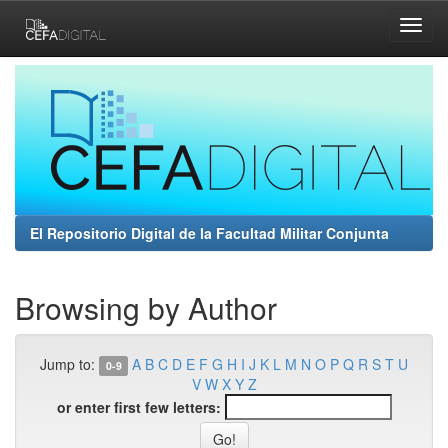
Skip
navigation
El Repositorio Digital de la Facultad Militar Conjunta
Browsing by Author
Jump to:
A
B
C
D
E
F
G
H
I
J
K
L
M
N
O
P
Q
R
S
T
U
0-9
V
W
X
Y
Z
or enter first few letters: