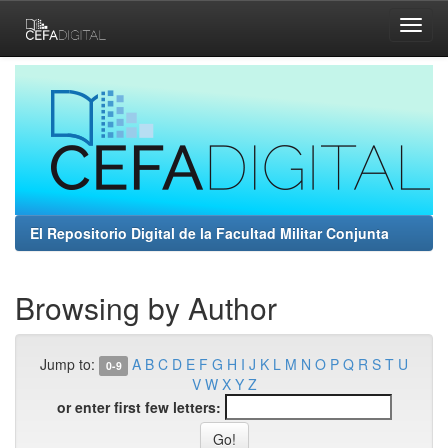
Skip
navigation
El Repositorio Digital de la Facultad Militar Conjunta
Browsing by Author
Jump to:
A
B
C
D
E
F
G
H
I
J
K
L
M
N
O
P
Q
R
S
T
U
0-9
V
W
X
Y
Z
or enter first few letters: