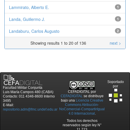
Lammirato, Alberto E.
1
Landa, Guiilermo J.
1
Landaburu, Carlos Augusto
2
Showing results 1 to 20 of 136
next >
Soportado
por
Facultad Militar Conjunta
CEFADIGITAL
por
Luis María Campos 480 (CABA)
CEFADIGITAL
se distribuye
Contacto: 011 4346-8600 Interno
bajo una
Licencia Creative
3495
Commons Atribución-
E-Mail:
NoComercial-CompartirIgual
repositorio.adm@fmc.undef.edu.ar
4.0 Internacional
.
Todos los derechos
reservados según ley N°
11.723