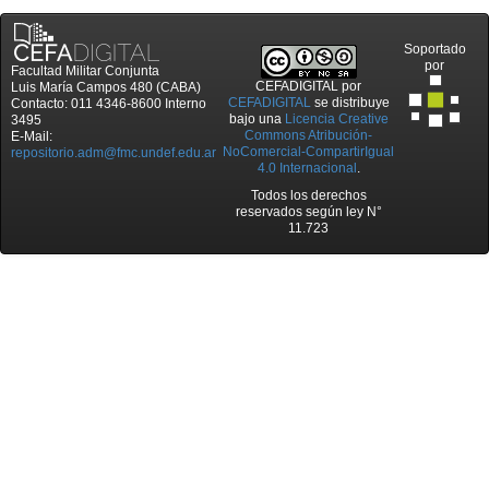
Soportado
por
Facultad Militar Conjunta
CEFADIGITAL
por
Luis María Campos 480 (CABA)
CEFADIGITAL
se distribuye
Contacto: 011 4346-8600 Interno
bajo una
Licencia Creative
3495
Commons Atribución-
E-Mail:
NoComercial-CompartirIgual
repositorio.adm@fmc.undef.edu.ar
4.0 Internacional
.
Todos los derechos
reservados según ley N°
11.723