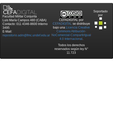
Soportado
por
Facultad Militar Conjunta
CEFADIGITAL
por
Luis María Campos 480 (CABA)
CEFADIGITAL
se distribuye
Contacto: 011 4346-8600 Interno
bajo una
Licencia Creative
3495
Commons Atribución-
E-Mail:
NoComercial-CompartirIgual
repositorio.adm@fmc.undef.edu.ar
4.0 Internacional
.
Todos los derechos
reservados según ley N°
11.723