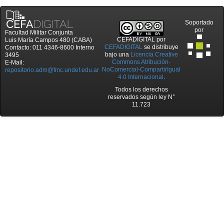
Soportado
por
Facultad Militar Conjunta
CEFADIGITAL
por
Luis María Campos 480 (CABA)
CEFADIGITAL
se distribuye
Contacto: 011 4346-8600 Interno
bajo una
Licencia Creative
3495
Commons Atribución-
E-Mail:
NoComercial-CompartirIgual
repositorio.adm@fmc.undef.edu.ar
4.0 Internacional
.
Todos los derechos
reservados según ley N°
11.723