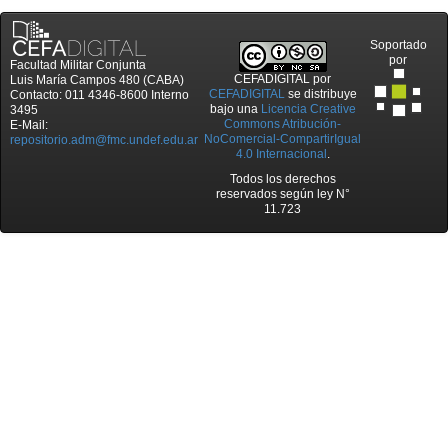
Soportado
por
Facultad Militar Conjunta
CEFADIGITAL
por
Luis María Campos 480 (CABA)
CEFADIGITAL
se distribuye
Contacto: 011 4346-8600 Interno
bajo una
Licencia Creative
3495
Commons Atribución-
E-Mail:
NoComercial-CompartirIgual
repositorio.adm@fmc.undef.edu.ar
4.0 Internacional
.
Todos los derechos
reservados según ley N°
11.723