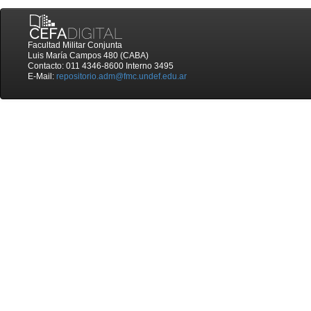
Facultad Militar Conjunta
Luis María Campos 480 (CABA)
Contacto: 011 4346-8600 Interno 3495
E-Mail:
repositorio.adm@fmc.undef.edu.ar