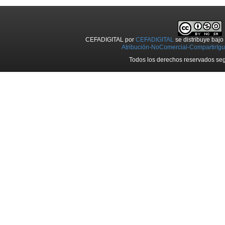
CEFADIGITAL
por
CEFADIGITAL
se distribuye baj
Atribución-NoComercial-CompartirIgua
Todos los derechos reservados seg