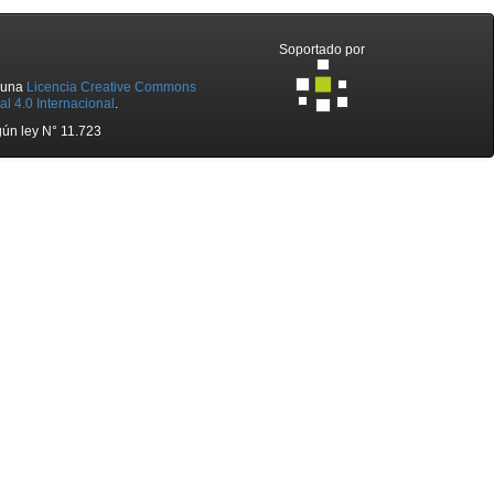
Soportado por
o una
Licencia Creative Commons
l 4.0 Internacional
.
ún ley N° 11.723