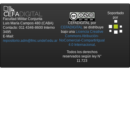
Soportado
por
Facultad Militar Conjunta
CEFADIGITAL
por
Luis María Campos 480 (CABA)
CEFADIGITAL
se distribuye
Contacto: 011 4346-8600 Interno
bajo una
Licencia Creative
3495
Commons Atribución-
E-Mail:
NoComercial-CompartirIgual
repositorio.adm@fmc.undef.edu.ar
4.0 Internacional
.
Todos los derechos
reservados según ley N°
11.723