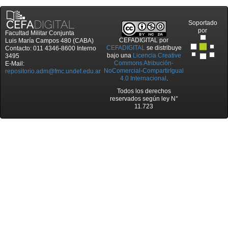
Soportado
por
Facultad Militar Conjunta
CEFADIGITAL
por
Luis María Campos 480 (CABA)
CEFADIGITAL
se distribuye
Contacto: 011 4346-8600 Interno
bajo una
Licencia Creative
3495
Commons Atribución-
E-Mail:
NoComercial-CompartirIgual
repositorio.adm@fmc.undef.edu.ar
4.0 Internacional
.
Todos los derechos
reservados según ley N°
11.723