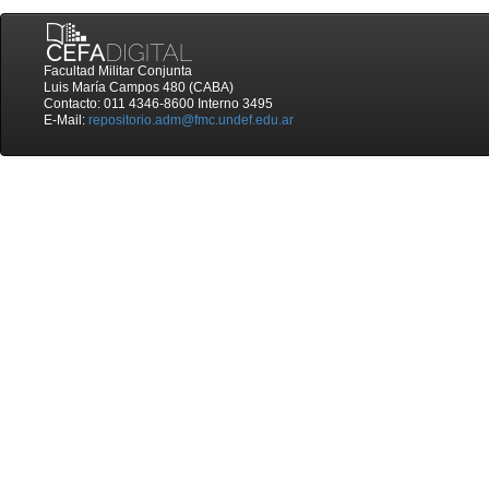
Facultad Militar Conjunta
Luis María Campos 480 (CABA)
Contacto: 011 4346-8600 Interno 3495
E-Mail:
repositorio.adm@fmc.undef.edu.ar