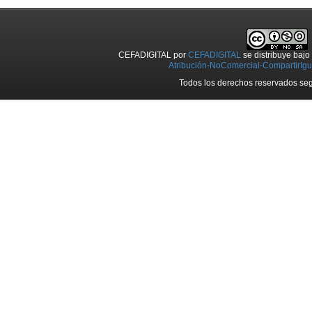
CEFADIGITAL
por
CEFADIGITAL
se distribuye baj
Atribución-NoComercial-CompartirIgua
Todos los derechos reservados seg