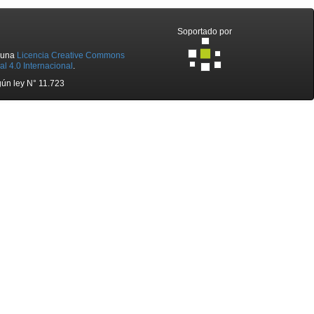
Soportado por
o una
Licencia Creative Commons
l 4.0 Internacional
.
ún ley N° 11.723