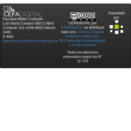
Soportado
por
Facultad Militar Conjunta
CEFADIGITAL
por
Luis María Campos 480 (CABA)
CEFADIGITAL
se distribuye
Contacto: 011 4346-8600 Interno
bajo una
Licencia Creative
3495
Commons Atribución-
E-Mail:
NoComercial-CompartirIgual
repositorio.adm@fmc.undef.edu.ar
4.0 Internacional
.
Todos los derechos
reservados según ley N°
11.723