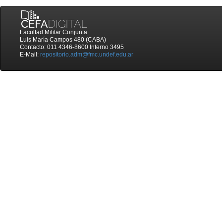
Facultad Militar Conjunta
Luis María Campos 480 (CABA)
Contacto: 011 4346-8600 Interno 3495
E-Mail:
repositorio.adm@fmc.undef.edu.ar