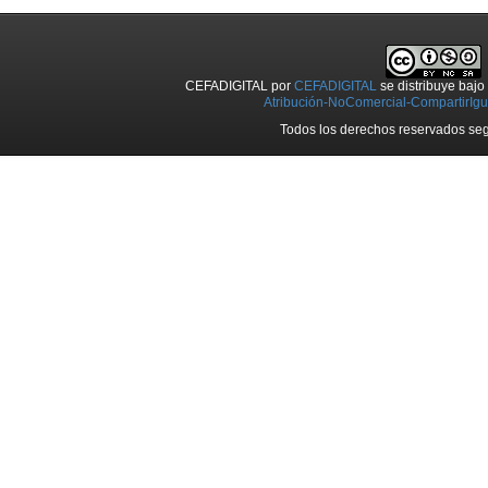
CEFADIGITAL
por
CEFADIGITAL
se distribuye baj
Atribución-NoComercial-CompartirIgua
Todos los derechos reservados seg