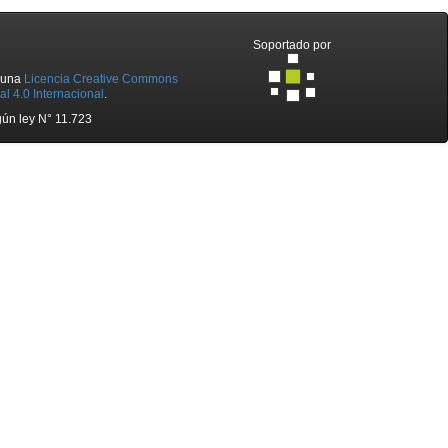
Soportado por
o una
Licencia Creative Commons
l 4.0 Internacional
.
ún ley N° 11.723