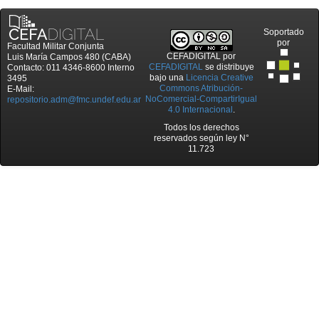
Soportado
por
Facultad Militar Conjunta
CEFADIGITAL
por
Luis María Campos 480 (CABA)
CEFADIGITAL
se distribuye
Contacto: 011 4346-8600 Interno
bajo una
Licencia Creative
3495
Commons Atribución-
E-Mail:
NoComercial-CompartirIgual
repositorio.adm@fmc.undef.edu.ar
4.0 Internacional
.
Todos los derechos
reservados según ley N°
11.723