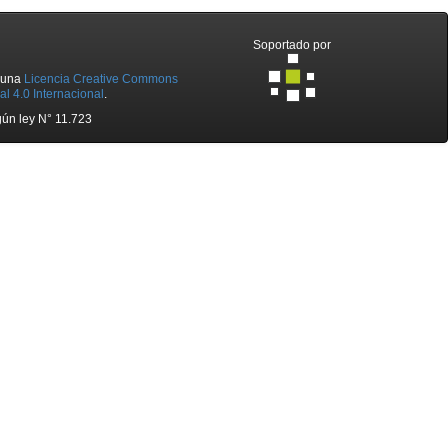
Soportado por
o una
Licencia Creative Commons
l 4.0 Internacional
.
ún ley N° 11.723