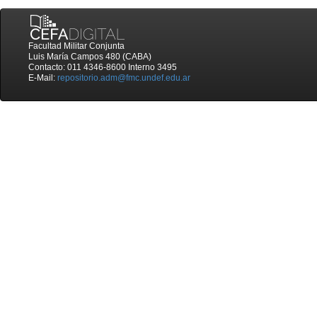
Facultad Militar Conjunta
Luis María Campos 480 (CABA)
Contacto: 011 4346-8600 Interno 3495
E-Mail:
repositorio.adm@fmc.undef.edu.ar