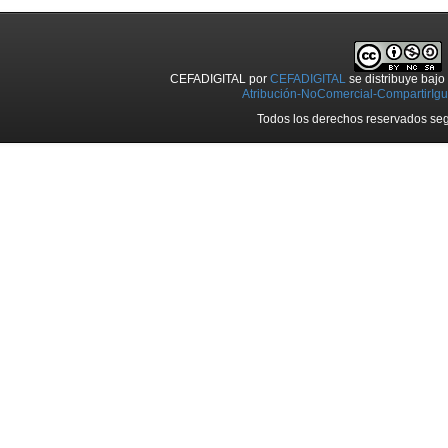
CEFADIGITAL
por
CEFADIGITAL
se distribuye baj
Atribución-NoComercial-CompartirIgua
Todos los derechos reservados seg