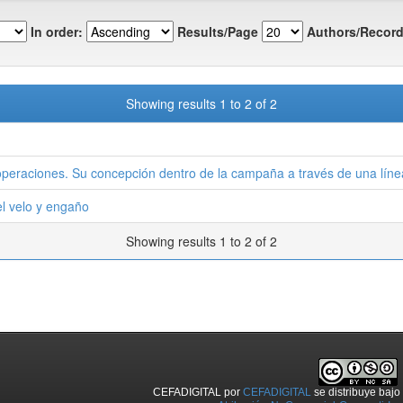
In order:
Results/Page
Authors/Record
Showing results 1 to 2 of 2
operaciones. Su concepción dentro de la campaña a través de una línea
el velo y engaño
Showing results 1 to 2 of 2
CEFADIGITAL
por
CEFADIGITAL
se distribuye baj