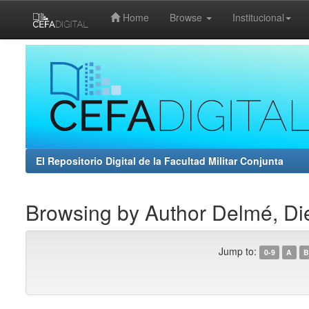
Home
Browse
Institucional
Skip
navigation
El Repositorio Digital de la Facultad Militar Conjunta
Browsing by Author Delmé, D
Jump to:
0-9
A
B