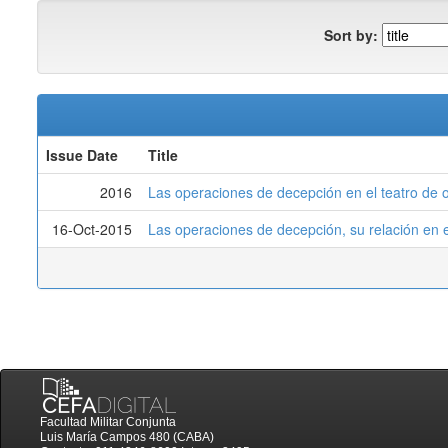
Sort by:
Issue Date
Title
2016
Las operaciones de decepción en el teatro de 
16-Oct-2015
Las operaciones de decepción, su relación en 
Facultad Militar Conjunta
Luis María Campos 480 (CABA)