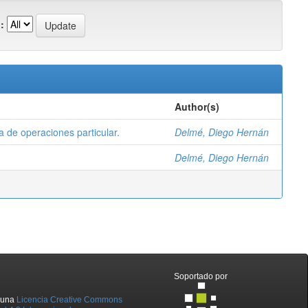
:
Author(s)
 de operaciones particular.
Delmé, Diego Hernán
Delmé, Diego Hernán
Soportado por
o una
Licencia Creative Commons