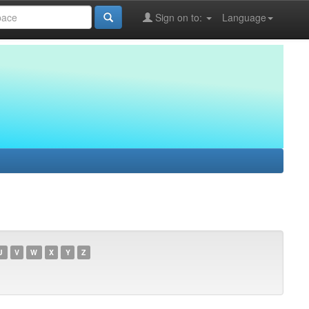
Sign on to:
Language
U
V
W
X
Y
Z