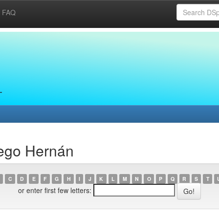
FAQ
iego Hernán
C
D
E
F
G
H
I
J
K
L
M
N
O
P
Q
R
S
T
or enter first few letters: