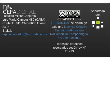
Soportado
por
Facultad Militar Conjunta
CEFADIGITAL
por
Luis María Campos 480 (CABA)
CEFADIGITAL
se distribuye
Contacto: 011 4346-8600 Interno
bajo una
Licencia Creative
3495
Commons Atribución-
E-Mail:
NoComercial-CompartirIgual
repositorio.adm@fmc.undef.edu.ar
4.0 Internacional
.
Todos los derechos
reservados según ley N°
11.723