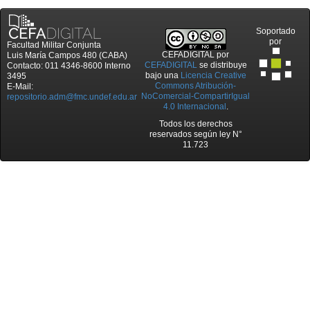
Soportado
por
Facultad Militar Conjunta
CEFADIGITAL
por
Luis María Campos 480 (CABA)
CEFADIGITAL
se distribuye
Contacto: 011 4346-8600 Interno
bajo una
Licencia Creative
3495
Commons Atribución-
E-Mail:
NoComercial-CompartirIgual
repositorio.adm@fmc.undef.edu.ar
4.0 Internacional
.
Todos los derechos
reservados según ley N°
11.723