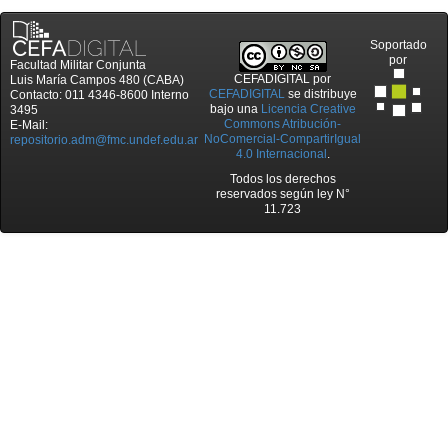
Soportado
por
Facultad Militar Conjunta
CEFADIGITAL
por
Luis María Campos 480 (CABA)
CEFADIGITAL
se distribuye
Contacto: 011 4346-8600 Interno
bajo una
Licencia Creative
3495
Commons Atribución-
E-Mail:
NoComercial-CompartirIgual
repositorio.adm@fmc.undef.edu.ar
4.0 Internacional
.
Todos los derechos
reservados según ley N°
11.723