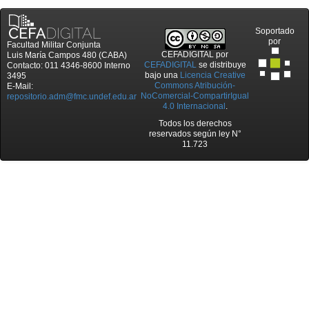
Soportado
por
Facultad Militar Conjunta
CEFADIGITAL
por
Luis María Campos 480 (CABA)
CEFADIGITAL
se distribuye
Contacto: 011 4346-8600 Interno
bajo una
Licencia Creative
3495
Commons Atribución-
E-Mail:
NoComercial-CompartirIgual
repositorio.adm@fmc.undef.edu.ar
4.0 Internacional
.
Todos los derechos
reservados según ley N°
11.723