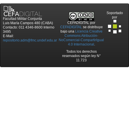
Soportado
por
Facultad Militar Conjunta
CEFADIGITAL
por
Luis María Campos 480 (CABA)
CEFADIGITAL
se distribuye
Contacto: 011 4346-8600 Interno
bajo una
Licencia Creative
3495
Commons Atribución-
E-Mail:
NoComercial-CompartirIgual
repositorio.adm@fmc.undef.edu.ar
4.0 Internacional
.
Todos los derechos
reservados según ley N°
11.723