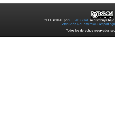
CEFADIGITAL
por
CEFADIGITAL
se distribuye baj
Atribución-NoComercial-CompartirIgua
Todos los derechos reservados seg