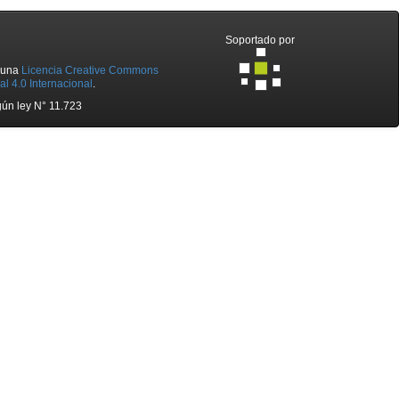
Soportado por
o una
Licencia Creative Commons
l 4.0 Internacional
.
ún ley N° 11.723