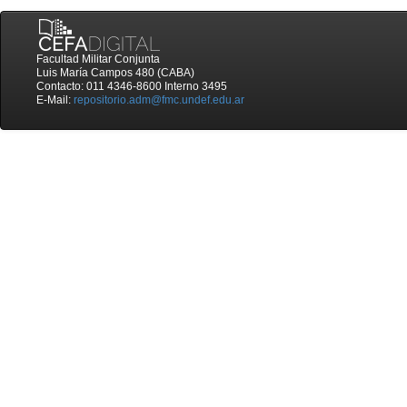
Facultad Militar Conjunta
Luis María Campos 480 (CABA)
Contacto: 011 4346-8600 Interno 3495
E-Mail:
repositorio.adm@fmc.undef.edu.ar