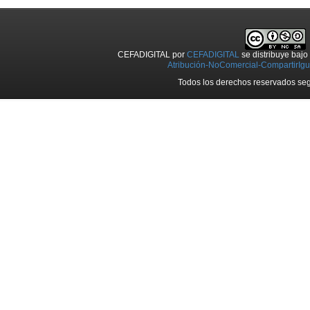
CEFADIGITAL
por
CEFADIGITAL
se distribuye baj
Atribución-NoComercial-CompartirIgua
Todos los derechos reservados seg