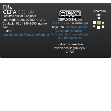
Soportado
por
Facultad Militar Conjunta
CEFADIGITAL
por
Luis María Campos 480 (CABA)
CEFADIGITAL
se distribuye
Contacto: 011 4346-8600 Interno
bajo una
Licencia Creative
3495
Commons Atribución-
E-Mail:
NoComercial-CompartirIgual
repositorio.adm@fmc.undef.edu.ar
4.0 Internacional
.
Todos los derechos
reservados según ley N°
11.723