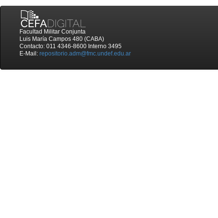
Facultad Militar Conjunta
Luis María Campos 480 (CABA)
Contacto: 011 4346-8600 Interno 3495
E-Mail:
repositorio.adm@fmc.undef.edu.ar