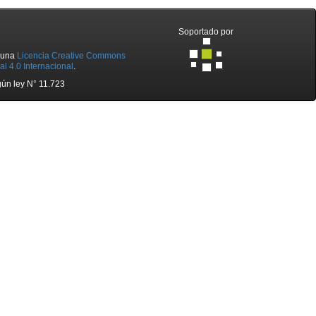
Soportado por
o una
Licencia Creative Commons
l 4.0 Internacional
.
ún ley N° 11.723