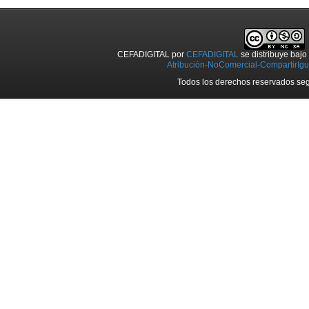
CEFADIGITAL
por
CEFADIGITAL
se distribuye baj
Atribución-NoComercial-CompartirIgua
Todos los derechos reservados seg