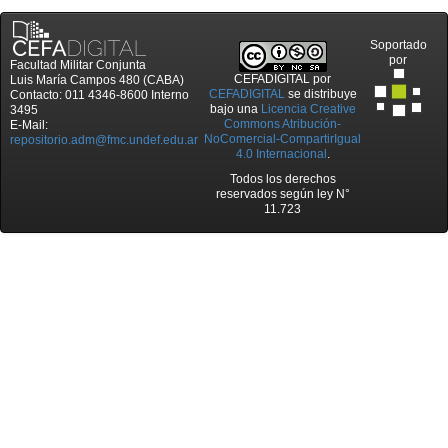
Soportado
por
Facultad Militar Conjunta
CEFADIGITAL
por
Luis María Campos 480 (CABA)
CEFADIGITAL
se distribuye
Contacto: 011 4346-8600 Interno
bajo una
Licencia Creative
3495
Commons Atribución-
E-Mail:
NoComercial-CompartirIgual
repositorio.adm@fmc.undef.edu.ar
4.0 Internacional
.
Todos los derechos
reservados según ley N°
11.723