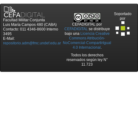
Soportado
por
Facultad Militar Conjunta
CEFADIGITAL
por
Luis María Campos 480 (CABA)
CEFADIGITAL
se distribuye
Contacto: 011 4346-8600 Interno
bajo una
Licencia Creative
3495
Commons Atribución-
E-Mail:
NoComercial-CompartirIgual
repositorio.adm@fmc.undef.edu.ar
4.0 Internacional
.
Todos los derechos
reservados según ley N°
11.723