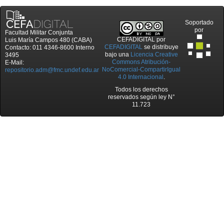
Soportado
por
Facultad Militar Conjunta
CEFADIGITAL
por
Luis María Campos 480 (CABA)
CEFADIGITAL
se distribuye
Contacto: 011 4346-8600 Interno
bajo una
Licencia Creative
3495
Commons Atribución-
E-Mail:
NoComercial-CompartirIgual
repositorio.adm@fmc.undef.edu.ar
4.0 Internacional
.
Todos los derechos
reservados según ley N°
11.723