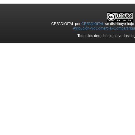
CEFADIGITAL
por
CEFADIGITAL
se distribuye baj
Atribución-NoComercial-CompartirIgua
Todos los derechos reservados seg