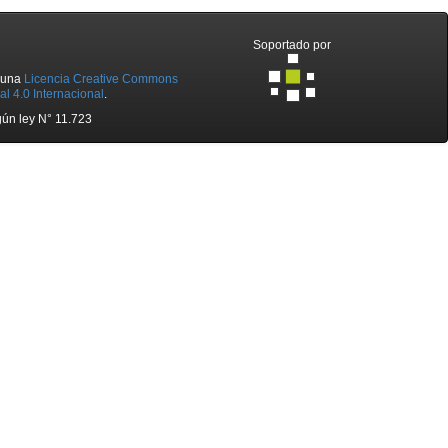
Soportado por
o una
Licencia Creative Commons
l 4.0 Internacional
.
ún ley N° 11.723