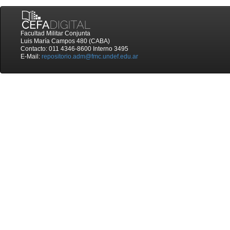
Facultad Militar Conjunta
Luis María Campos 480 (CABA)
Contacto: 011 4346-8600 Interno 3495
E-Mail:
repositorio.adm@fmc.undef.edu.ar