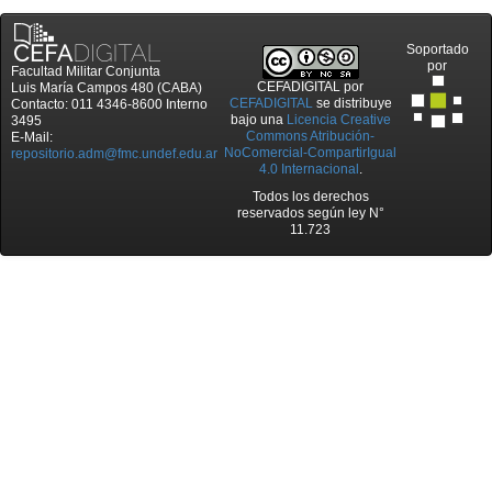
Soportado
por
Facultad Militar Conjunta
CEFADIGITAL
por
Luis María Campos 480 (CABA)
CEFADIGITAL
se distribuye
Contacto: 011 4346-8600 Interno
bajo una
Licencia Creative
3495
Commons Atribución-
E-Mail:
NoComercial-CompartirIgual
repositorio.adm@fmc.undef.edu.ar
4.0 Internacional
.
Todos los derechos
reservados según ley N°
11.723