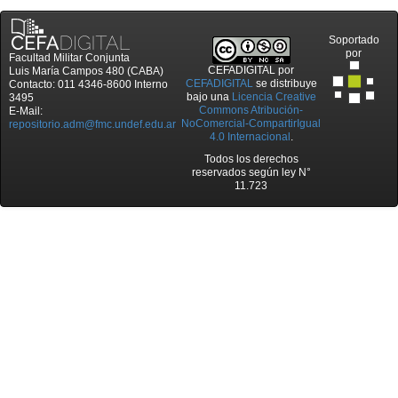
Soportado
por
Facultad Militar Conjunta
CEFADIGITAL
por
Luis María Campos 480 (CABA)
CEFADIGITAL
se distribuye
Contacto: 011 4346-8600 Interno
bajo una
Licencia Creative
3495
Commons Atribución-
E-Mail:
NoComercial-CompartirIgual
repositorio.adm@fmc.undef.edu.ar
4.0 Internacional
.
Todos los derechos
reservados según ley N°
11.723