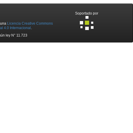
Soportado por
o una
Licencia Creative Commons
l 4.0 Internacional
.
ún ley N° 11.723