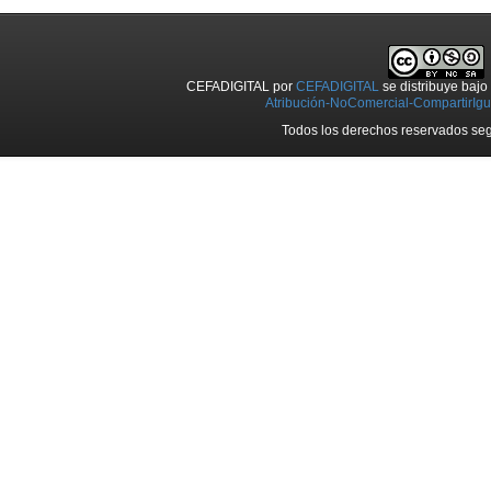
CEFADIGITAL
por
CEFADIGITAL
se distribuye baj
Atribución-NoComercial-CompartirIgua
Todos los derechos reservados seg