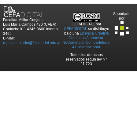
Soportado
por
Facultad Militar Conjunta
CEFADIGITAL
por
Luis María Campos 480 (CABA)
CEFADIGITAL
se distribuye
Contacto: 011 4346-8600 Interno
bajo una
Licencia Creative
3495
Commons Atribución-
E-Mail:
NoComercial-CompartirIgual
repositorio.adm@fmc.undef.edu.ar
4.0 Internacional
.
Todos los derechos
reservados según ley N°
11.723