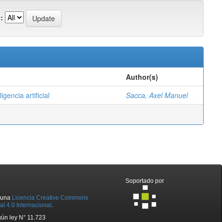
:
Author(s)
gencia artificial
Sacca, Axel Manuel
Soportado por
o una
Licencia Creative Commons
l 4.0 Internacional
.
ún ley N° 11.723