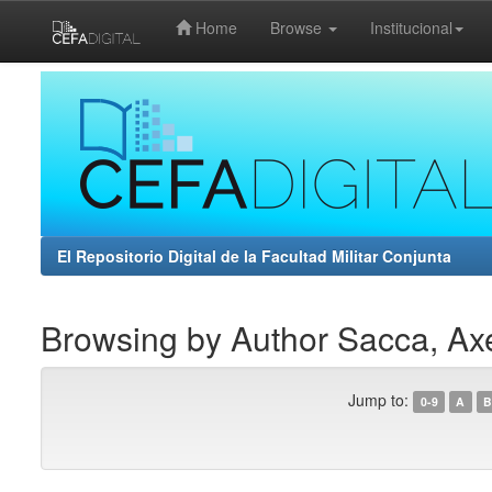
Home
Browse
Institucional
Skip
navigation
El Repositorio Digital de la Facultad Militar Conjunta
Browsing by Author Sacca, Ax
Jump to:
0-9
A
B