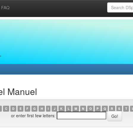
FAQ
el Manuel
C
D
E
F
G
H
I
J
K
L
M
N
O
P
Q
R
S
T
or enter first few letters: