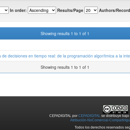
In order:
Results/Page
Authors/Record
Showing results 1 to 1 of 1
de decisiones en tiempo real: de la programación algorítmica a la inteli
Showing results 1 to 1 of 1
CEFADIGITAL
por
CEFADIGITAL
se distribuye baj
Atribución-NoComercial-CompartirIgua
Todos los derechos reservados seg