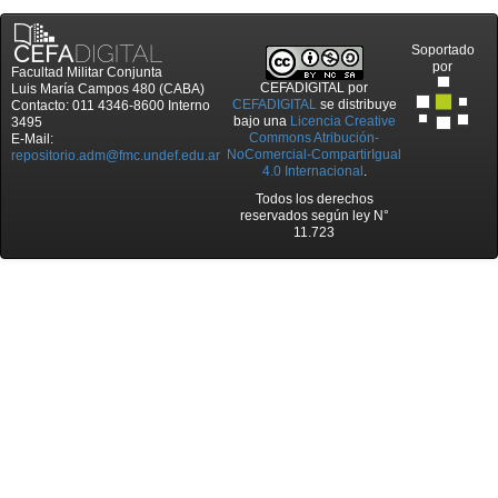
Soportado
por
Facultad Militar Conjunta
CEFADIGITAL
por
Luis María Campos 480 (CABA)
CEFADIGITAL
se distribuye
Contacto: 011 4346-8600 Interno
bajo una
Licencia Creative
3495
Commons Atribución-
E-Mail:
NoComercial-CompartirIgual
repositorio.adm@fmc.undef.edu.ar
4.0 Internacional
.
Todos los derechos
reservados según ley N°
11.723