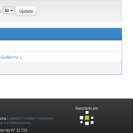
:
Guillermo L.
Soportado por
o una
Licencia Creative Commons
l 4.0 Internacional
.
ún ley N° 11.723