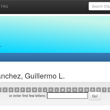
FAQ
nchez, Guillermo L.
C
D
E
F
G
H
I
J
K
L
M
N
O
P
Q
R
S
T
or enter first few letters: