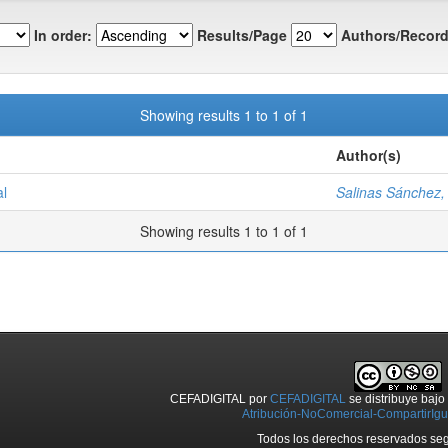
In order:
Results/Page
Authors/Record
Showing results 1 to 1 of 1
Author(s)
al
Salinas Sánchez, 
Showing results 1 to 1 of 1
CEFADIGITAL
por
CEFADIGITAL
se distribuye baj
Atribución-NoComercial-CompartirIgua
Todos los derechos reservados seg