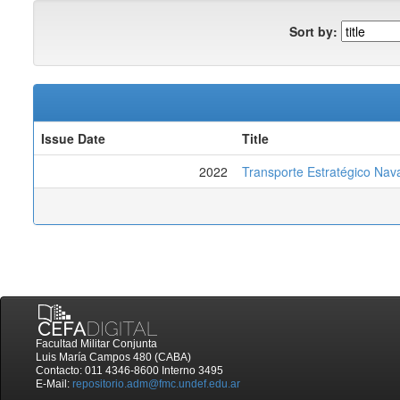
Sort by:
Issue Date
Title
2022
Transporte Estratégico Nav
Facultad Militar Conjunta
Luis María Campos 480 (CABA)
Contacto: 011 4346-8600 Interno 3495
E-Mail:
repositorio.adm@fmc.undef.edu.ar