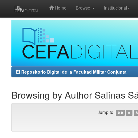
Home
Browse
Institucional
Skip
navigation
El Repositorio Digital de la Facultad Militar Conjunta
Browsing by Author Salinas Sá
Jump to:
0-9
A
B