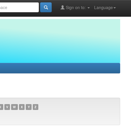
Sign on to:
Language
U
V
W
X
Y
Z