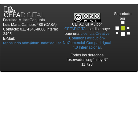
Soportado
por
Facultad Militar Conjunta
CEFADIGITAL
por
Luis María Campos 480 (CABA)
CEFADIGITAL
se distribuye
Contacto: 011 4346-8600 Interno
bajo una
Licencia Creative
3495
Commons Atribución-
E-Mail:
NoComercial-CompartirIgual
repositorio.adm@fmc.undef.edu.ar
4.0 Internacional
.
Todos los derechos
reservados según ley N°
11.723