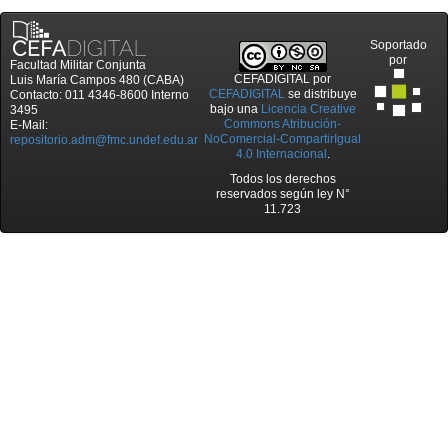
Soportado
por
Facultad Militar Conjunta
CEFADIGITAL
por
Luis María Campos 480 (CABA)
CEFADIGITAL
se distribuye
Contacto: 011 4346-8600 Interno
bajo una
Licencia Creative
3495
Commons Atribución-
E-Mail:
NoComercial-CompartirIgual
repositorio.adm@fmc.undef.edu.ar
4.0 Internacional
.
Todos los derechos
reservados según ley N°
11.723