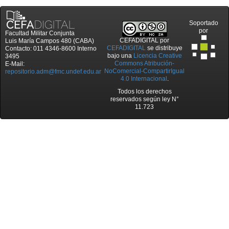
Soportado
por
Facultad Militar Conjunta
CEFADIGITAL
por
Luis María Campos 480 (CABA)
CEFADIGITAL
se distribuye
Contacto: 011 4346-8600 Interno
bajo una
Licencia Creative
3495
Commons Atribución-
E-Mail:
NoComercial-CompartirIgual
repositorio.adm@fmc.undef.edu.ar
4.0 Internacional
.
Todos los derechos
reservados según ley N°
11.723