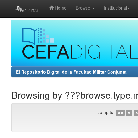
Home
Browse
Institucional
Skip
navigation
El Repositorio Digital de la Facultad Militar Conjunta
Browsing by ???browse.type.
Jump to:
0-9
A
B