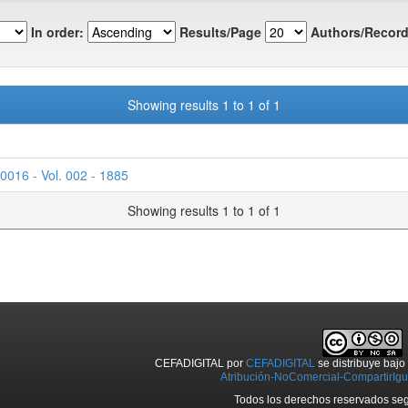
In order:
Results/Page
Authors/Record
Showing results 1 to 1 of 1
0016 - Vol. 002 - 1885
Showing results 1 to 1 of 1
CEFADIGITAL
por
CEFADIGITAL
se distribuye baj
Atribución-NoComercial-CompartirIgua
Todos los derechos reservados seg