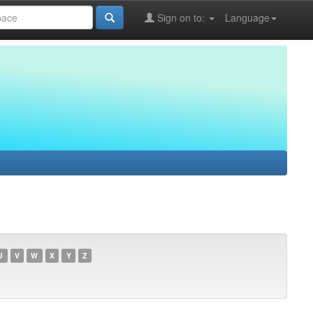
Sign on to:
Language
U
V
W
X
Y
Z