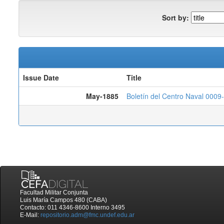
Sort by:
Issue Date
Title
May-1885
Boletín del Centro Naval 0009-
Facultad Militar Conjunta
Luis María Campos 480 (CABA)
Contacto: 011 4346-8600 Interno 3495
E-Mail:
repositorio.adm@fmc.undef.edu.ar