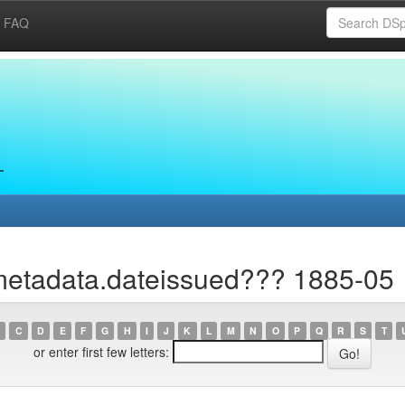
FAQ
metadata.dateissued??? 1885-05
C
D
E
F
G
H
I
J
K
L
M
N
O
P
Q
R
S
T
or enter first few letters: