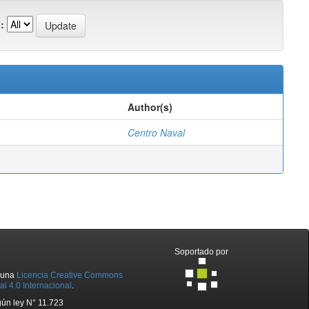
:
Author(s)
Centro Naval
Soportado por
o una
Licencia Creative Commons
l 4.0 Internacional
.
ún ley N° 11.723