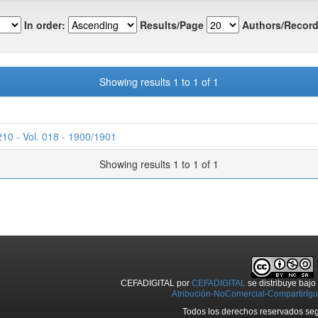
In order:
Results/Page
Authors/Record
Showing results 1 to 1 of 1
210 - Vol. 018 - 1900/1901
Showing results 1 to 1 of 1
CEFADIGITAL
por
CEFADIGITAL
se distribuye baj
Atribución-NoComercial-CompartirIgua
Todos los derechos reservados seg