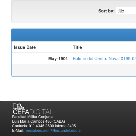
Sort by:
Issue Date
Title
May-1901
Boletín del Centro Naval 0199-0
Facultad Militar Conjunta
Luis María Campos 480 (CABA)
Contacto: 011 4346-8600 Interno 3495
E-Mail:
repositorio.adm@fmc.undef.edu.ar