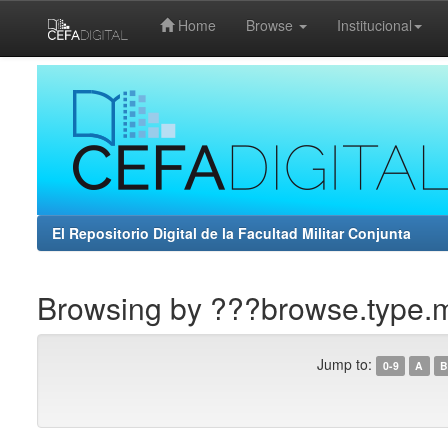
Home
Browse
Institucional
Skip
navigation
El Repositorio Digital de la Facultad Militar Conjunta
Browsing by ???browse.type.
Jump to:
0-9
A
B