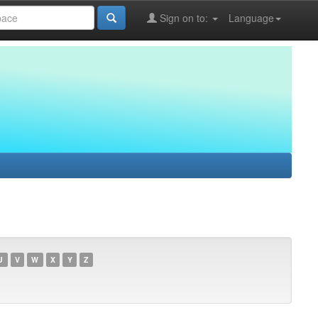
Sign on to:
Language
U
V
W
X
Y
Z