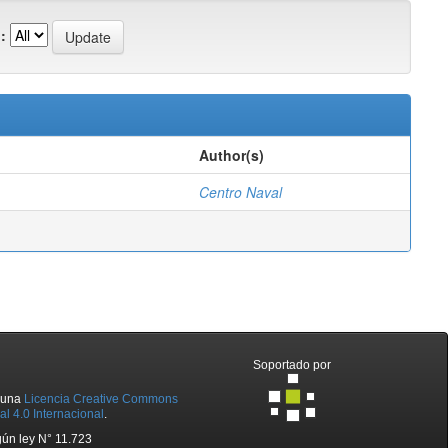
:
Author(s)
Centro Naval
Soportado por
o una
Licencia Creative Commons
l 4.0 Internacional
.
ún ley N° 11.723