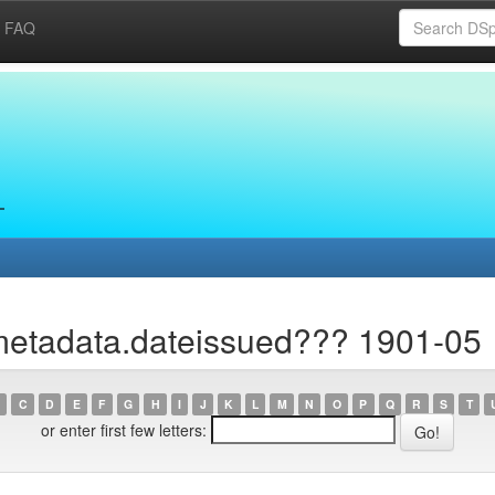
FAQ
metadata.dateissued??? 1901-05
C
D
E
F
G
H
I
J
K
L
M
N
O
P
Q
R
S
T
or enter first few letters: