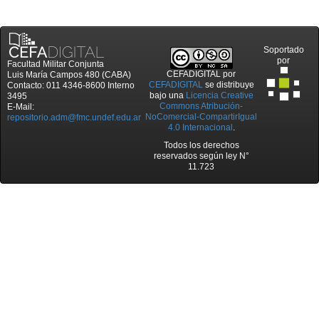
Soportado
por
Facultad Militar Conjunta
CEFADIGITAL
por
Luis María Campos 480 (CABA)
CEFADIGITAL
se distribuye
Contacto: 011 4346-8600 Interno
bajo una
Licencia Creative
3495
Commons Atribución-
E-Mail:
NoComercial-CompartirIgual
repositorio.adm@fmc.undef.edu.ar
4.0 Internacional
.
Todos los derechos
reservados según ley N°
11.723