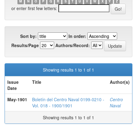
M
N
O
P
Q
R
S
T
U
V
W
X
Y
Z
or enter first few letters:
Sort by:
In order:
Results/Page
Authors/Record:
Showing results 1 to 1 of 1
Issue
Title
Author(s)
Date
May-1901
Boletín del Centro Naval 0199-0210 -
Centro
Vol. 018 - 1900/1901
Naval
Showing results 1 to 1 of 1