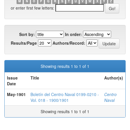
M
N
O
P
Q
R
S
T
U
V
W
X
Y
Z
or enter first few letters:
Sort by:
In order:
Results/Page
Authors/Record:
Showing results 1 to 1 of 1
Issue
Title
Author(s)
Date
May-1901
Boletín del Centro Naval 0199-0210 -
Centro
Vol. 018 - 1900/1901
Naval
Showing results 1 to 1 of 1