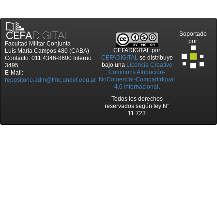
Soportado
por
Facultad Militar Conjunta
CEFADIGITAL
por
Luis María Campos 480 (CABA)
CEFADIGITAL
se distribuye
Contacto: 011 4346-8600 Interno
bajo una
Licencia Creative
3495
Commons Atribución-
E-Mail:
NoComercial-CompartirIgual
repositorio.adm@fmc.undef.edu.ar
4.0 Internacional
.
Todos los derechos
reservados según ley N°
11.723