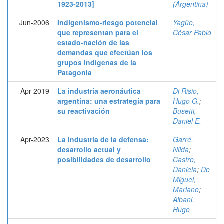
1923-2013]
(Argentina)
Jun-2006
Indigenismo-riesgo potencial
Yagüe,
que representan para el
César Pablo
estado-nación de las
demandas que efectúan los
grupos indígenas de la
Patagonia
Apr-2019
La industria aeronáutica
Di Risio,
argentina: una estrategia para
Hugo G.
;
su reactivación
Busetti,
Daniel E.
Apr-2023
La industria de la defensa:
Garré,
desarrollo actual y
Nilda
;
posibilidades de desarrollo
Castro,
Daniela
;
De
Miguel,
Mariano
;
Albani,
Hugo