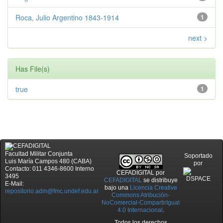
Roca, Julio Argentino 1843-1914
1
next >
Has File(s)
true
1
Facultad Militar Conjunta
Soportado
Luis María Campos 480 (CABA)
por
Contacto: 011 4346-8600 Interno
CEFADIGITAL
por
3495
CEFADIGITAL
se distribuye
E-Mail:
bajo una
Licencia Creative
repositorio.adm@fmc.undef.edu.ar
Commons Atribución-
NoComercial-CompartirIgual
4.0 Internacional
.
Todos los derechos