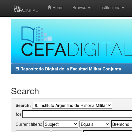
Home
Browse
Institucional
Skip
navigation
El Repositorio Digital de la Facultad Militar Conjunta
Search
Search:
for
Current filters: