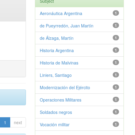
Subject
Aeronáutica Argentina
1
de Pueyrredón, Juan Martín
1
de Álzaga, Martín
1
Historia Argentina
1
Historia de Malvinas
1
Liniers, Santiago
1
Modernización del Ejército
1
Operaciones Militares
1
Soldados negros
1
1
next
Vocación militar
1