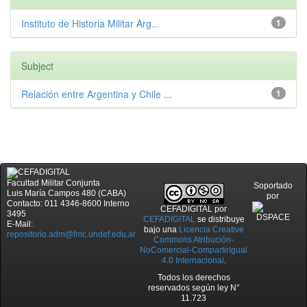
Instituto de Historia Militar Arg...
1
Subject
Relación entre Argentina y Chile ...
1
Facultad Militar Conjunta
Soportado
Luis María Campos 480 (CABA)
por
Contacto: 011 4346-8600 Interno
CEFADIGITAL
por
3495
CEFADIGITAL
se distribuye
E-Mail:
bajo una
Licencia Creative
repositorio.adm@fmc.undef.edu.ar
Commons Atribución-
NoComercial-CompartirIgual
4.0 Internacional
.
Todos los derechos
reservados según ley N°
11.723