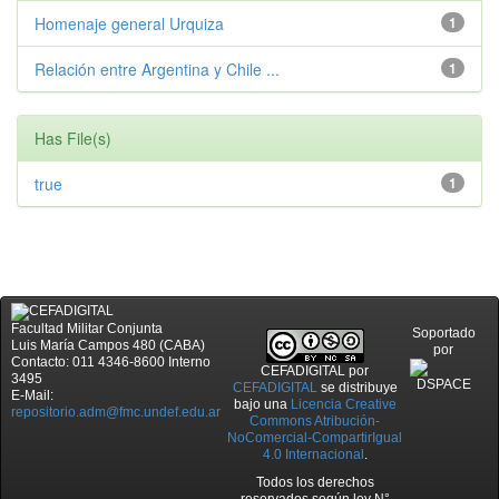
Homenaje general Urquiza
1
Relación entre Argentina y Chile ...
1
Has File(s)
true
1
Facultad Militar Conjunta
Soportado
Luis María Campos 480 (CABA)
por
Contacto: 011 4346-8600 Interno
CEFADIGITAL
por
3495
CEFADIGITAL
se distribuye
E-Mail:
bajo una
Licencia Creative
repositorio.adm@fmc.undef.edu.ar
Commons Atribución-
NoComercial-CompartirIgual
4.0 Internacional
.
Todos los derechos