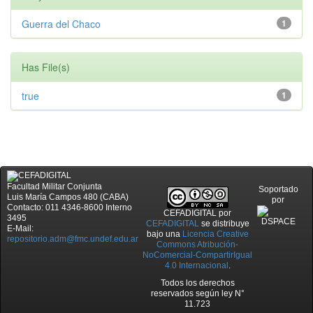
Guerra del Chaco
1
Has File(s)
true
1
Facultad Militar Conjunta
Soportado
Luis María Campos 480 (CABA)
por
Contacto: 011 4346-8600 Interno
CEFADIGITAL
por
3495
CEFADIGITAL
se distribuye
E-Mail:
bajo una
Licencia Creative
repositorio.adm@fmc.undef.edu.ar
Commons Atribución-
NoComercial-CompartirIgual
4.0 Internacional
.
Todos los derechos
reservados según ley N°
11.723