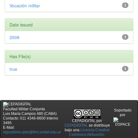
Vocación militar
1
Date issued
2008
1
Has File(s)
true
1
Facultad Militar Conjunta
Soportado
Luis María Campos 480 (CABA)
por
Contacto: 011 4346-8600 Interno
CEFADIGITAL
por
3495
CEFADIGITAL
se distribuye
E-Mail:
bajo una
Licencia Creative
repositorio.adm@fmc.undef.edu.ar
Commons Atribución-