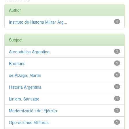
Author
Instituto de Historia Militar Arg...
1
Subject
Aeronáutica Argentina
1
Bremond
1
de Álzaga, Martín
1
Historia Argentina
1
Liniers, Santiago
1
Modernización del Ejército
1
Operaciones Militares
1